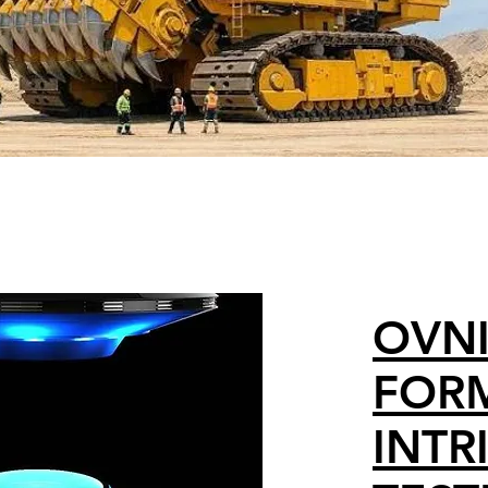
OVNI
FORM
INTR