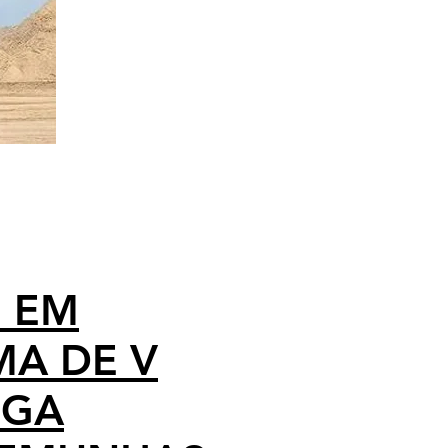
 EM
A DE V
IGA