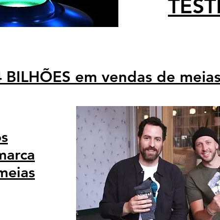
TES
4 BILHÕES em vendas de meias
s
marca
 meias